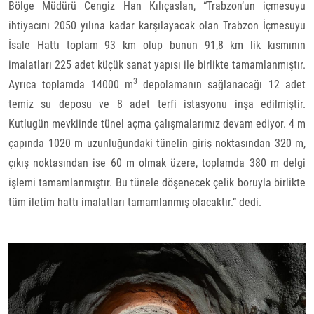
Bölge Müdürü Cengiz Han Kılıçaslan, “Trabzon’un içmesuyu
ihtiyacını 2050 yılına kadar karşılayacak olan Trabzon İçmesuyu
İsale Hattı toplam 93 km olup bunun 91,8 km lik kısmının
imalatları 225 adet küçük sanat yapısı ile birlikte tamamlanmıştır.
3
Ayrıca toplamda 14000 m
depolamanın sağlanacağı 12 adet
temiz su deposu ve 8 adet terfi istasyonu inşa edilmiştir.
Kutlugün mevkiinde tünel açma çalışmalarımız devam ediyor. 4 m
çapında 1020 m uzunluğundaki tünelin giriş noktasından 320 m,
çıkış noktasından ise 60 m olmak üzere, toplamda 380 m delgi
işlemi tamamlanmıştır. Bu tünele döşenecek çelik boruyla birlikte
tüm iletim hattı imalatları tamamlanmış olacaktır.” dedi.