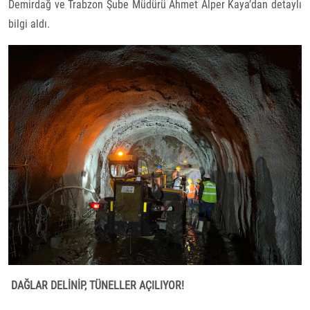
Demirdağ ve Trabzon Şube Müdürü Ahmet Alper Kaya’dan detaylı
bilgi aldı.
DAĞLAR DELİNİP, TÜNELLER AÇILIYOR!