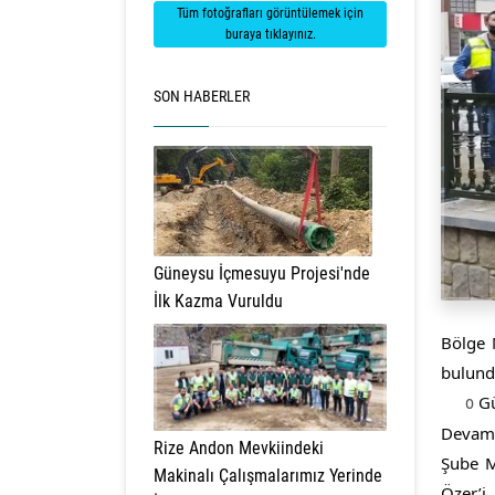
Tüm fotoğrafları görüntülemek için
buraya tıklayınız.
SON HABERLER
Güneysu İçmesuyu Projesi'nde
İlk Kazma Vuruldu
Bölge M
bulundu
Gü
o 
Devam 
Rize Andon Mevkiindeki
Şube M
Makinalı Çalışmalarımız Yerinde
Özer’i