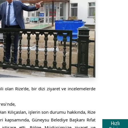
olan Rize'de, bir dizi ziyaret ve incelemelerde 
esi'nde,
 Kılıçaslan, işlerin son durumu hakkında, Rize 
ri kapsamında, Güneysu Belediye Başkanı Rıfat 
Hızlı
istişare etti. Bölge Müdürümüze ziyaret ve 