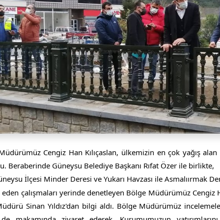
üdürümüz Cengiz Han Kılıçaslan, ülkemizin en çok yağış alan ili 
. Beraberinde Güneysu Belediye Başkanı Rıfat Özer ile birlikte,
neysu İlçesi Minder Deresi ve Yukarı Havzası ile Asmalıırmak Der
eden çalışmaları yerinde denetleyen Bölge Müdürümüz Cengiz Han
üdürü Sinan Yıldız'dan bilgi aldı. Bölge Müdürümüz incelemele
 de makamında ziyaret ederek, Kurumumuzun yatırımlarını 