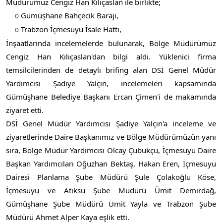
Müdürümüz Cengiz Han Kılıçaslan ile birlikte; 
 Gümüşhane Bahçecik Barajı,
o
Trabzon İçmesuyu İsale Hattı,
o 
İnşaatlarında incelemelerde bulunarak, Bölge Müdürümüz 
Cengiz Han Kılıçaslan'dan bilgi aldı. Yüklenici firma 
temsilcilerinden de detaylı brifing alan DSİ Genel Müdür 
Yardımcısı Şadiye Yalçın, incelemeleri kapsamında 
Gümüşhane Belediye Başkanı Ercan Çimen'i de makamında 
ziyaret etti. 
DSİ Genel Müdür Yardımcısı Şadiye Yalçın'a inceleme ve 
ziyaretlerinde Daire Başkanımız ve Bölge Müdürümüzün yanı 
sıra, Bölge Müdür Yardımcısı Olcay Çubukçu, İçmesuyu Daire 
Başkan Yardımcıları Oğuzhan Bektaş, Hakan Eren, İçmesuyu 
Dairesi Planlama Şube Müdürü Şule Çolakoğlu Köse, 
İçmesuyu ve Atıksu Şube Müdürü Ümit Demirdağ, 
Gümüşhane Şube Müdürü Ümit Yayla ve Trabzon Şube 
Müdürü Ahmet Alper Kaya eşlik etti.