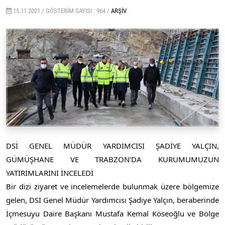
15.11.2021 /
GÖSTERIM SAYISI : 964 /
ARŞIV
DSİ GENEL MÜDÜR YARDIMCISI ŞADİYE YALÇIN, 
GÜMÜŞHANE VE TRABZON'DA KURUMUMUZUN 
YATIRIMLARINI İNCELEDİ
Bir dizi ziyaret ve incelemelerde bulunmak üzere bölgemize 
gelen, DSİ Genel Müdür Yardımcısı Şadiye Yalçın, beraberinde 
İçmesuyu Daire Başkanı Mustafa Kemal Köseoğlu ve Bölge 