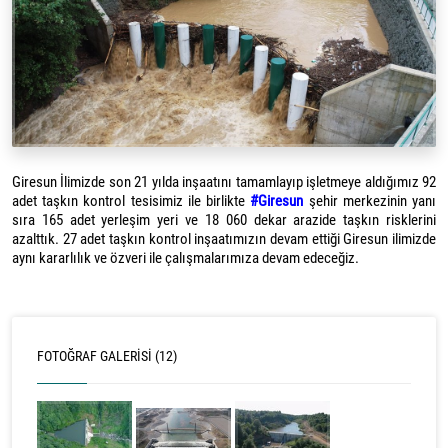
Giresun
İ
limizde son 21 yılda in
ş
aatını tamamlayıp i
ş
letmeye aldı
ğ
ımız 92
adet ta
ş
kın kontrol tesisimiz ile birlikte
#Giresun
ş
ehir merkezinin yanı
sıra 165 adet yerle
ş
im yeri ve 18 060 dekar arazide ta
ş
kın risklerini
azalttık. 27 adet ta
ş
kın kontrol in
ş
aatımızın devam etti
ğ
i Giresun ilimizde
aynı kararlılık ve özveri ile çalı
ş
malarımıza devam edece
ğ
iz.
FOTOĞRAF GALERISI (12)