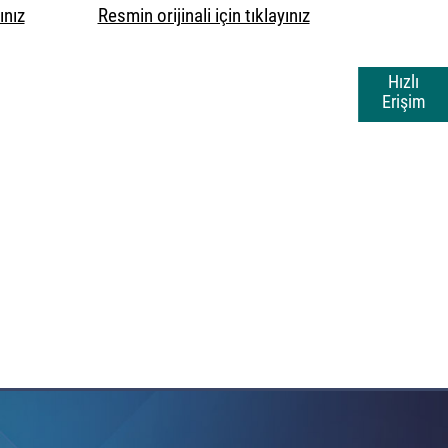
ınız
Resmin orijinali için tıklayınız
Hızlı
Erişim